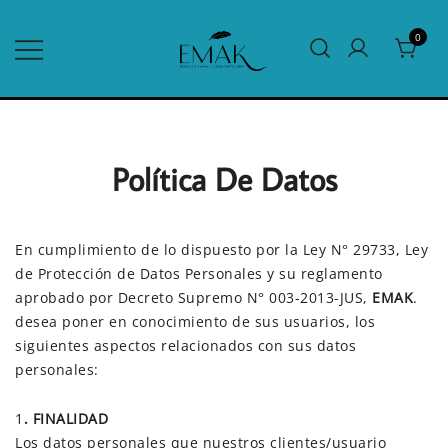
Saltar
al
0
contenido
Edredones para el Hogar y Hotelería
Tienda Emak
Política De Datos
En cumplimiento de lo dispuesto por la Ley N° 29733, Ley
de Protección de Datos Personales y su reglamento
aprobado por Decreto Supremo N° 003-2013-JUS,
EMAK
.
desea poner en conocimiento de sus usuarios, los
siguientes aspectos relacionados con sus datos
personales:
1
. FINALIDAD
Los datos personales que nuestros clientes/usuario