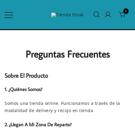
Saltar
al
0
contenido
Edredones para el Hogar y Hotelería
Tienda Emak
Preguntas Frecuentes
Sobre El Producto
1. ¿Quiénes Somos?
Somos una tienda online. Funcionamos a través de la
modalidad de delivery y recojo en tienda
2. ¿Llegan A Mi Zona De Reparto?