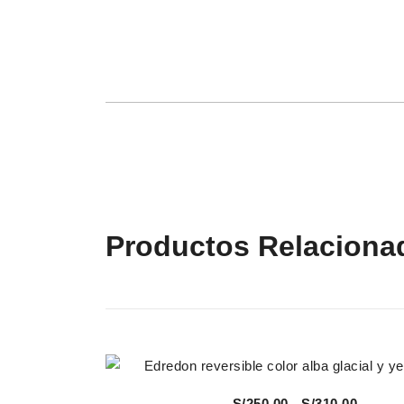
Productos Relaciona
Vista Rápida
Rango
S/
250.00
-
S/
310.00