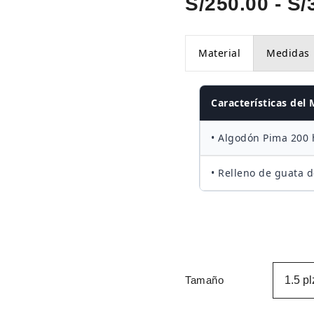
S/
250.00
-
S/
Material
Medidas
Características del 
• Algodón Pima 200 h
• Relleno de guata 
Tamaño