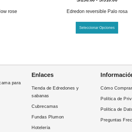
de
llow rose
Edredon reversible Palo rosa
s:
precio
Este
desde
Seleccionar Opciones
to
produc
00
S/250.
tiene
hasta
es
múltip
00
S/310.
es.
varian
Las
es
opcion
Enlaces
Informació
se
cama para
n
puede
Tienda de Edredones y
Cómo Compra
elegir
sabanas
Política de Pri
en
Cubrecamas
la
Política de Dat
página
Fundas Plumon
Preguntas Fre
de
Hotelería
to
produc