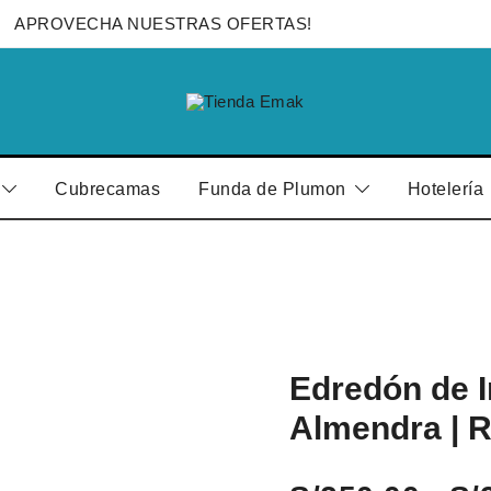
APROVECHA NUESTRAS OFERTAS!
Edredones para el Hogar y Hotelería
Tienda Emak
Cubrecamas
Funda de Plumon
Hotelería
Edredón de I
Almendra | 