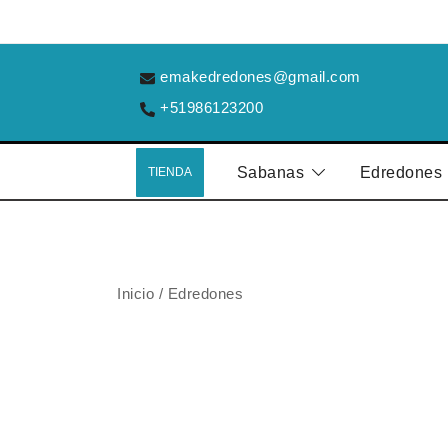
Saltar
al
contenido
emakedredones@gmail.com
+51986123200
Sabanas
Edredones
TIENDA
Inicio
/
Edredones