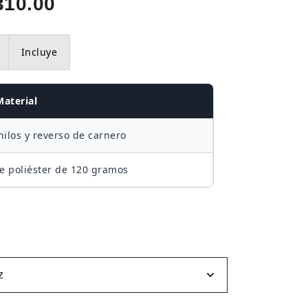
Rango
310.00
de
Incluye
precios:
desde
Material
S/250.00
ilos y reverso de carnero
hasta
de poliéster de 120 gramos
S/310.00