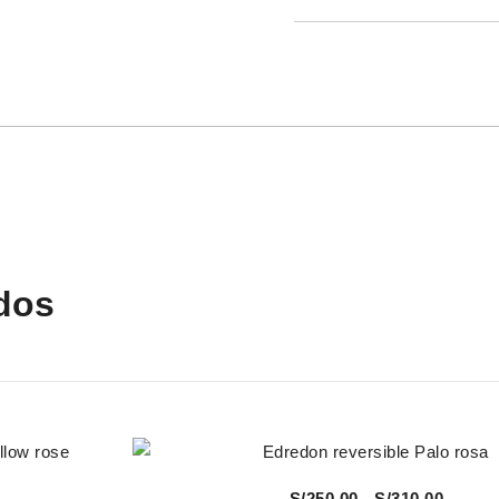
dos
Vista Rápida
Rango
S/
250.00
-
S/
310.00