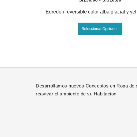
de
Edredon reversible color alba glacial y ye
precio
Este
desde
Seleccionar Opciones
produc
S/250.
tiene
hasta
múltipl
S/310.
variant
Las
opcion
se
Desarrollamos nuevos
Conceptos
en Ropa de 
puede
reavivar el ambiente de su Habitacion.
elegir
en
la
página
de
produc