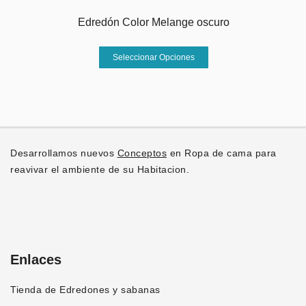
Las
de
opciones
Edredón Color Melange oscuro
precios:
se
desde
Este
pueden
Seleccionar Opciones
S/250.00
producto
elegir
hasta
tiene
en
S/310.00
múltiples
la
variantes.
página
Las
de
opciones
producto
Desarrollamos nuevos
Conceptos
en Ropa de cama para
se
reavivar el ambiente de su Habitacion.
pueden
elegir
en
la
página
Enlaces
de
producto
Tienda de Edredones y sabanas