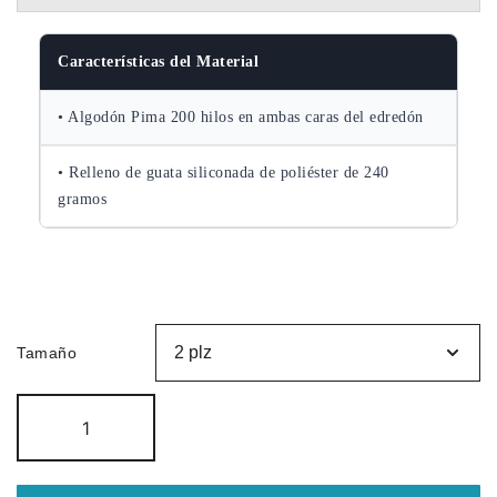
hasta
Características del Material
S/310.00
• Algodón Pima 200 hilos en ambas caras del edredón
• Relleno de guata siliconada de poliéster de 240
gramos
Tamaño
Edredon
reversible
color
Oxford