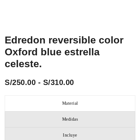
Edredon reversible color
Oxford blue estrella
celeste.
Rango
S/
250.00
-
S/
310.00
de
Material
precios:
Medidas
desde
S/250.00
Incluye