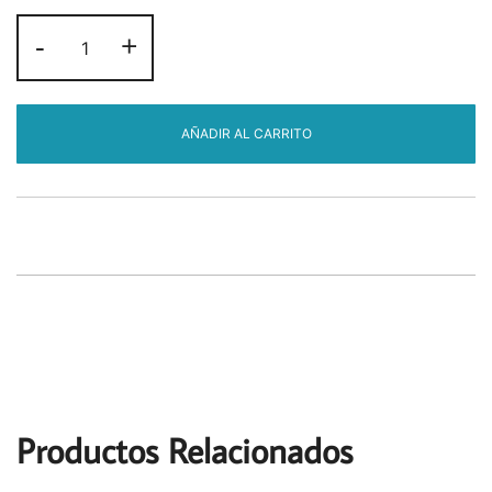
Funda
-
+
de
plumón
bambú
Color
AÑADIR AL CARRITO
Blanco
cantidad
Productos Relacionados