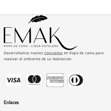
S/275.00
múltiples
la
variantes.
página
Las
de
opciones
producto
se
pueden
elegir
en
la
Desarrollamos nuevos
Conceptos
en Ropa de cama para
página
reavivar el ambiente de su Habitacion.
de
producto
Enlaces