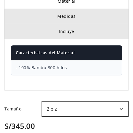
Material
precios:
Medidas
desde
S/325.00
Incluye
hasta
Características del Material
S/415.00
- 100% Bambú 300 hilos
Tamaño
S/
345.00