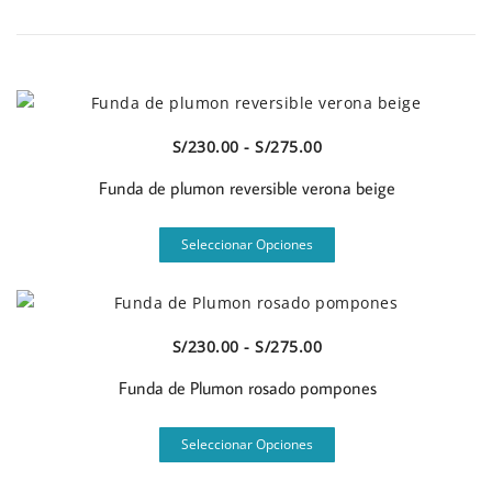
Vista Rápida
Rango
S/
230.00
-
S/
275.00
de
Funda de plumon reversible verona beige
precios:
desde
Este
Seleccionar Opciones
S/230.00
producto
hasta
tiene
S/275.00
múltiples
variantes.
Vista Rápida
Rango
S/
230.00
-
S/
275.00
Las
de
opciones
Funda de Plumon rosado pompones
precios:
se
desde
Este
pueden
Seleccionar Opciones
S/230.00
producto
elegir
hasta
tiene
en