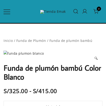
Saltar
al
0
contenido
Edredones para el Hogar y Hotelería
Tienda Emak
Inicio
/
Funda de Plumón
/
Funda de plumón bambú
🔍
Funda de plumón bambú Color
Blanco
Rango
S/
325.00
-
S/
415.00
de