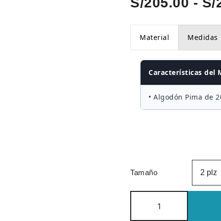
S/
205.00
-
S/
Material
Medidas
Características del 
• Algodón Pima de 2
Tamaño
Funda
de