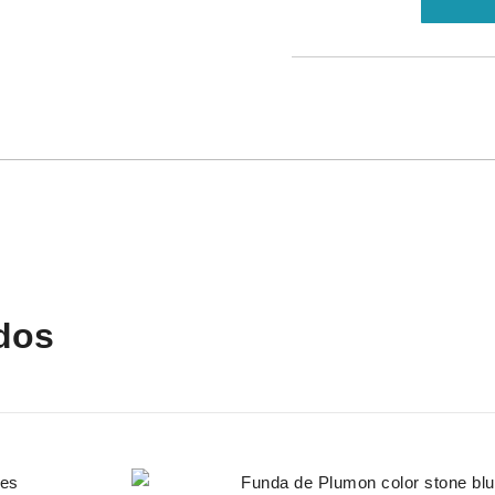
Plumon
Duvet
color
azul
marino
cantidad
dos