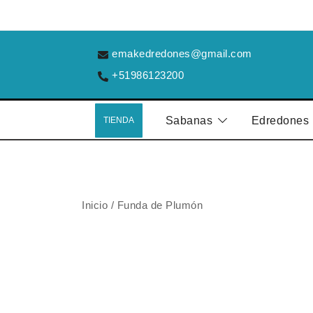
Saltar
al
contenido
emakedredones@gmail.com
+51986123200
Sabanas
Edredones
TIENDA
Inicio
/
Funda de Plumón