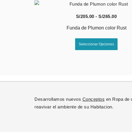
produc
Vista Rápida
Rango
S/
205.00
-
S/
265.00
de
Funda de Plumon color Rust
precio
Este
desde
Seleccionar Opciones
produc
S/205.
tiene
hasta
múltipl
S/265.
variant
Las
opcion
se
Desarrollamos nuevos
Conceptos
en Ropa de 
puede
reavivar el ambiente de su Habitacion.
elegir
en
la
página