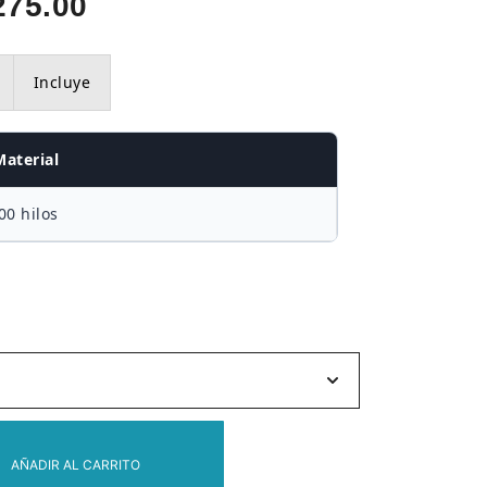
Rango
275.00
de
Incluye
precios:
desde
Material
S/205.00
00 hilos
hasta
S/275.00
AÑADIR AL CARRITO