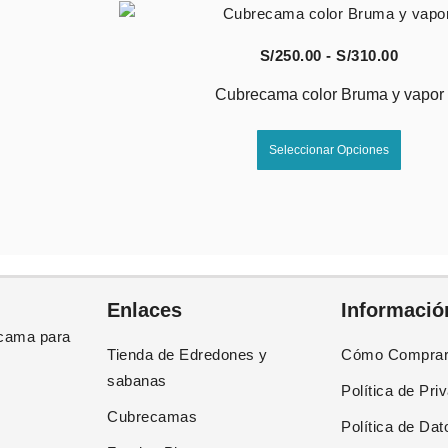
to
produc
Vista Rápida
Rango
S/
250.00
-
S/
310.00
de
Cubrecama color Bruma y vapor
s:
precio
Este
desde
Seleccionar Opciones
to
produc
00
S/250.
tiene
hasta
es
múltip
00
S/310.
es.
varian
Las
es
opcion
Enlaces
Informació
se
cama para
n
puede
Tienda de Edredones y
Cómo Compra
elegir
sabanas
Política de Pri
en
Cubrecamas
la
Política de Dat
página