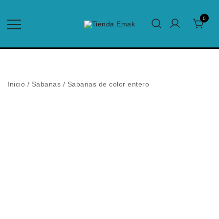
Saltar
al
0
contenido
Edredones para el Hogar y Hotelería
Tienda Emak
Inicio
/
Sábanas
/
Sabanas de color entero