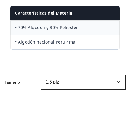
desde
Características del Material
S/170.00
• 70% Algodón y 30% Poliéster
hasta
• Algodón nacional PeruPima
S/250.00
Tamaño