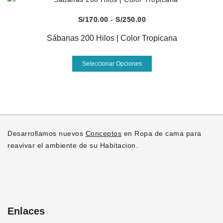
S/250.00
múltiples
variantes.
Vista Rápida
Rango
S/
170.00
-
S/
250.00
Las
de
opciones
Sábanas 200 Hilos | Color Tropicana
precios:
se
desde
Este
pueden
Seleccionar Opciones
S/170.00
producto
elegir
hasta
tiene
en
S/250.00
múltiples
la
variantes.
página
Las
de
opciones
producto
Desarrollamos nuevos
Conceptos
en Ropa de cama para
se
reavivar el ambiente de su Habitacion.
pueden
elegir
en
la
página
Enlaces
de