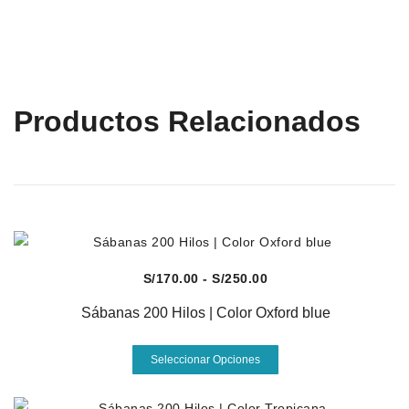
Productos Relacionados
Vista Rápida
Rango
S/
170.00
-
S/
250.00
de
Sábanas 200 Hilos | Color Oxford blue
precios:
desde
Este
Seleccionar Opciones
S/170.00
producto
hasta
tiene