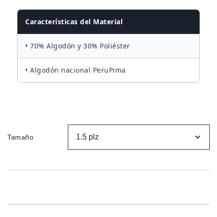
desde
Características del Material
S/170.00
• 70% Algodón y 30% Poliéster
hasta
• Algodón nacional PeruPima
S/250.00
Tamaño