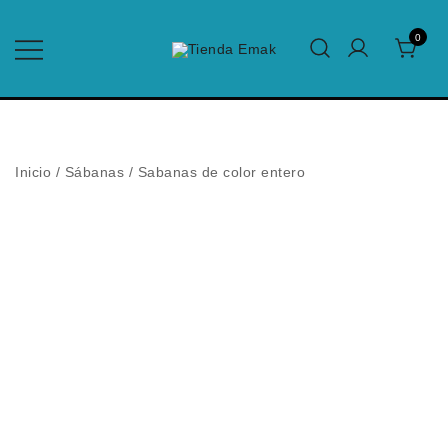
Saltar
al
0
contenido
Edredones para el Hogar y Hotelería
Tienda Emak
Inicio
/
Sábanas
/
Sabanas de color entero