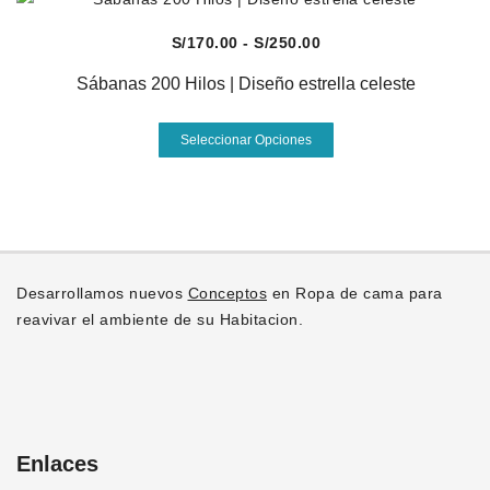
S/250.00
múltiples
variantes.
Vista Rápida
Rango
S/
170.00
-
S/
250.00
Las
de
opciones
Sábanas 200 Hilos | Diseño estrella celeste
precios:
se
desde
Este
pueden
Seleccionar Opciones
S/170.00
producto
elegir
hasta
tiene
en
S/250.00
múltiples
la
variantes.
página
Las
de
opciones
producto
Desarrollamos nuevos
Conceptos
en Ropa de cama para
se
reavivar el ambiente de su Habitacion.
pueden
elegir
en
la
página
Enlaces
de