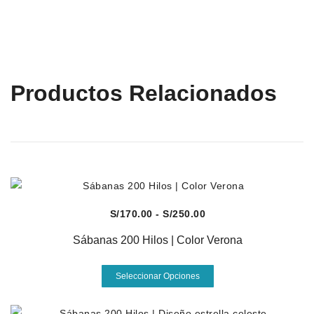
Productos Relacionados
Vista Rápida
Rango
S/
170.00
-
S/
250.00
de
Sábanas 200 Hilos | Color Verona
precios:
desde
Este
Seleccionar Opciones
S/170.00
producto
hasta
tiene