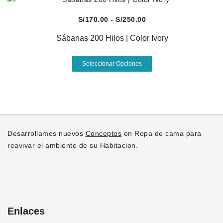
S/250.00
múltiples
variantes.
Vista Rápida
Rango
S/
170.00
-
S/
250.00
Las
de
opciones
Sábanas 200 Hilos | Color Ivory
precios:
se
desde
Este
pueden
Seleccionar Opciones
S/170.00
producto
elegir
hasta
tiene
en
S/250.00
múltiples
la
variantes.
página
Las
de
opciones
producto
Desarrollamos nuevos
Conceptos
en Ropa de cama para
se
reavivar el ambiente de su Habitacion.
pueden
elegir
en
la
página
Enlaces
de