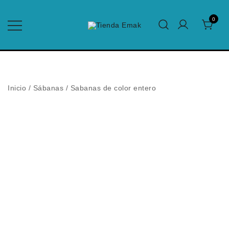
Saltar
al
0
contenido
Edredones para el Hogar y Hotelería
Tienda Emak
Inicio
/
Sábanas
/
Sabanas de color entero