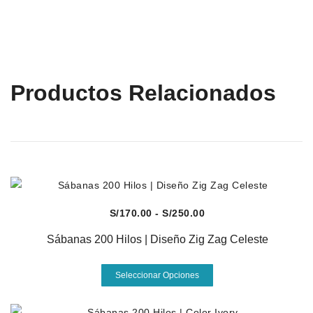
Productos Relacionados
Vista Rápida
Rango
S/
170.00
-
S/
250.00
de
Sábanas 200 Hilos | Diseño Zig Zag Celeste
precios:
desde
Este
Seleccionar Opciones
S/170.00
producto
hasta
tiene