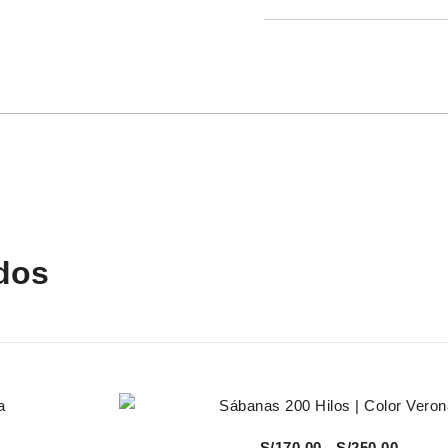
dos
Vista Rápida
Rango
S/
170.00
-
S/
250.00