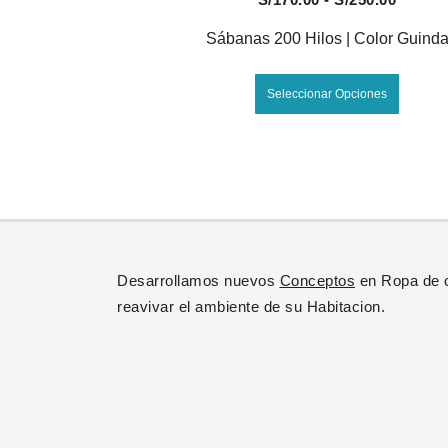
de
Sábanas 200 Hilos | Color Guind
precio
Este
desde
Seleccionar Opciones
produc
S/170.
tiene
hasta
múltipl
S/250.
variant
Las
opcion
se
Desarrollamos nuevos
Conceptos
en Ropa de 
puede
reavivar el ambiente de su Habitacion.
elegir
en
la
página
de
produc