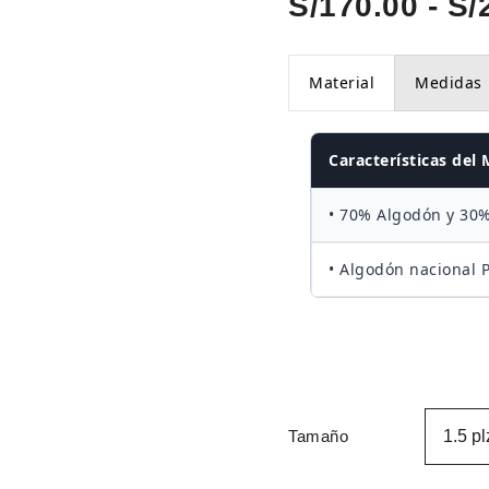
S/
170.00
-
S/
Material
Medidas
Características del 
• 70% Algodón y 30%
• Algodón nacional 
Tamaño