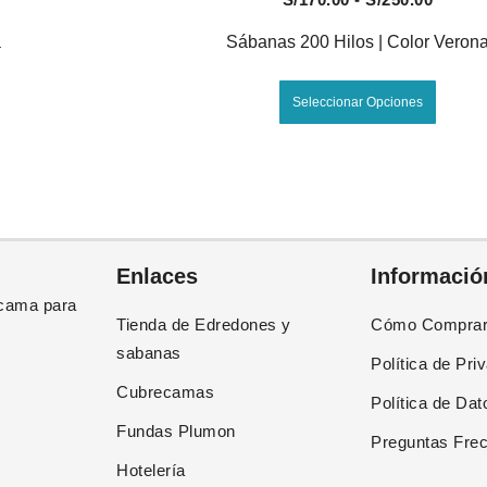
de
a
Sábanas 200 Hilos | Color Veron
s:
precio
Este
desde
Seleccionar Opciones
to
produc
00
S/170.
tiene
hasta
es
múltip
00
S/250.
es.
varian
Las
es
opcion
Enlaces
Informació
se
cama para
n
puede
Tienda de Edredones y
Cómo Compra
elegir
sabanas
Política de Pri
en
Cubrecamas
la
Política de Dat
página
Fundas Plumon
Preguntas Fre
de
Hotelería
to
produc