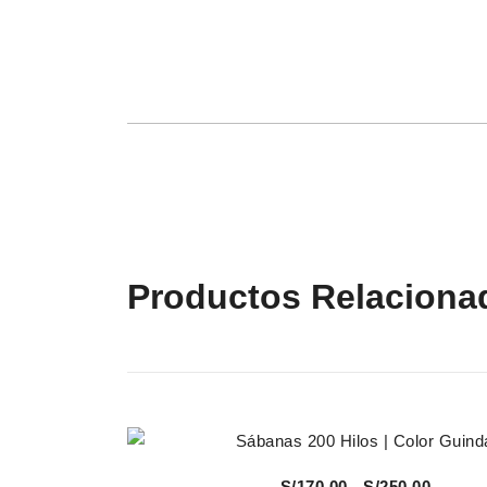
Productos Relaciona
Vista Rápida
Rango
S/
170.00
-
S/
250.00