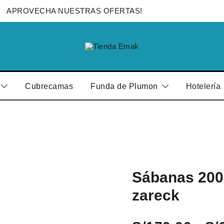
APROVECHA NUESTRAS OFERTAS!
Edredones para el Hogar y Hotelería
Tienda Emak
Cubrecamas
Funda de Plumon
Hotelería
Sábanas 200 
zareck