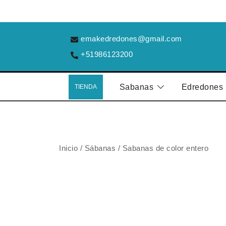
Saltar
al
contenido
emakedredones@gmail.com
+51986123200
Sabanas
Edredones
TIENDA
Inicio
/
Sábanas
/
Sabanas de color entero