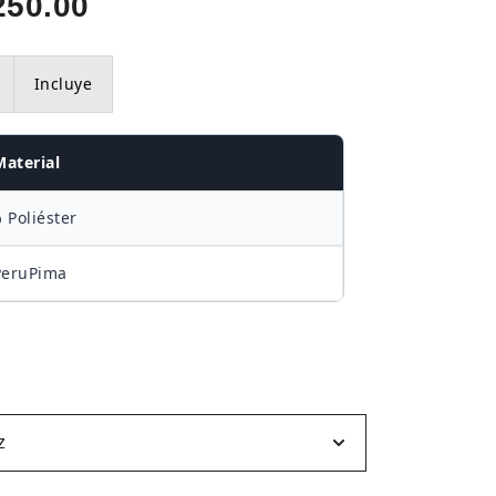
Rango
250.00
de
Incluye
precios:
desde
Material
S/170.00
 Poliéster
hasta
PeruPima
S/250.00