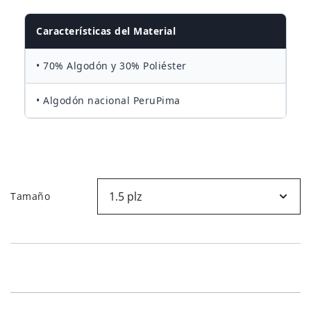
desde
Características del Material
S/170.00
• 70% Algodón y 30% Poliéster
hasta
• Algodón nacional PeruPima
S/250.00
Tamaño