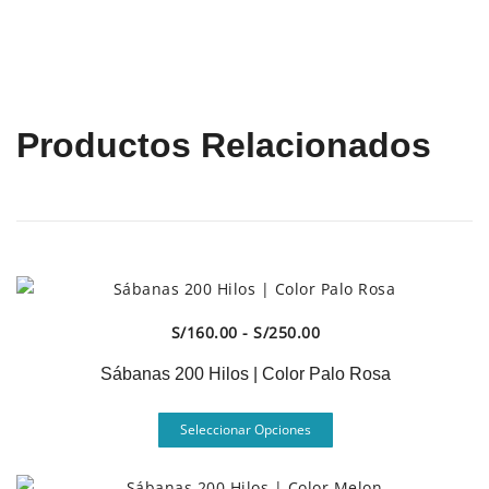
Productos Relacionados
Vista Rápida
Rango
S/
160.00
-
S/
250.00
de
Sábanas 200 Hilos | Color Palo Rosa
precios:
desde
Este
Seleccionar Opciones
S/160.00
producto
hasta
tiene
S/250.00