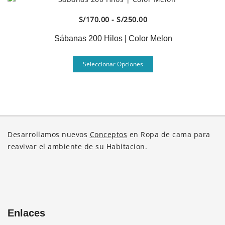
múltiples
variantes.
Vista Rápida
Rango
S/
170.00
-
S/
250.00
Las
de
opciones
Sábanas 200 Hilos | Color Melon
precios:
se
desde
Este
pueden
Seleccionar Opciones
S/170.00
producto
elegir
hasta
tiene
en
S/250.00
múltiples
la
variantes.
página
Las
de
opciones
producto
Desarrollamos nuevos
Conceptos
en Ropa de cama para
se
reavivar el ambiente de su Habitacion.
pueden
elegir
en
la
página
Enlaces
de