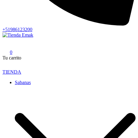
+51986123200
Tienda Emak
Edredones para el Hogar y Hotelería
0
Tu carrito
TIENDA
Sabanas