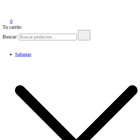
Tienda Emak
Edredones para el Hogar y Hotelería
0
Tu carrito
Buscar:
Sabanas