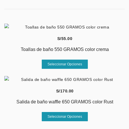
Vista Rápida
S/
55.00
Toallas de baño 550 GRAMOS color crema
Este
Seleccionar Opciones
producto
tiene
múltiples
variantes.
Vista Rápida
S/
170.00
Las
opciones
Salida de baño waffle 650 GRAMOS color Rust
se
Este
pueden
Seleccionar Opciones
producto
elegir
tiene
en