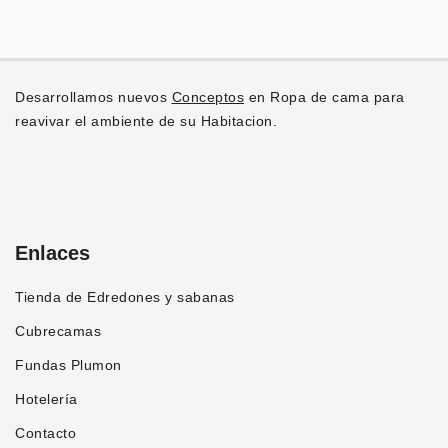
múltiples
la
variantes.
página
Las
de
opciones
producto
Desarrollamos nuevos
Conceptos
en Ropa de cama para
se
reavivar el ambiente de su Habitacion.
pueden
elegir
en
la
página
Enlaces
de
producto
Tienda de Edredones y sabanas
Cubrecamas
Fundas Plumon
Hotelería
Contacto