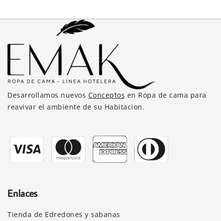
variantes.
Las
opciones
se
pueden
elegir
en
la
Desarrollamos nuevos
Conceptos
en Ropa de cama para
página
reavivar el ambiente de su Habitacion.
de
producto
Enlaces
Tienda de Edredones y sabanas