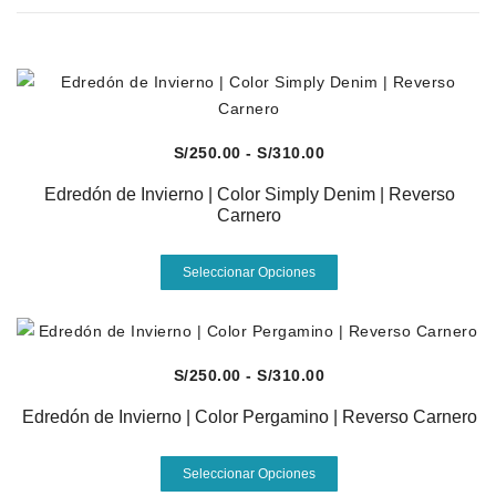
Vista Rápida
Rango
S/
250.00
-
S/
310.00
de
Edredón de Invierno | Color Simply Denim | Reverso
precios:
Carnero
desde
Este
S/250.00
Seleccionar Opciones
producto
hasta
tiene
S/310.00
múltiples
variantes.
Vista Rápida
Rango
S/
250.00
-
S/
310.00
Las
de
opciones
Edredón de Invierno | Color Pergamino | Reverso Carnero
precios:
se
desde
Este
pueden
Seleccionar Opciones
S/250.00
producto
elegir