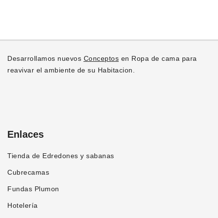
hasta
tiene
en
S/310.00
múltiples
la
variantes.
página
Las
de
opciones
producto
Desarrollamos nuevos
Conceptos
en Ropa de cama para
se
reavivar el ambiente de su Habitacion.
pueden
elegir
en
la
página
Enlaces
de
producto
Tienda de Edredones y sabanas
Cubrecamas
Fundas Plumon
Hotelería