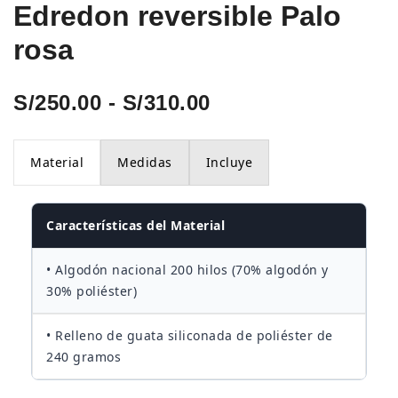
Edredon reversible Palo
rosa
Rango
S/
250.00
-
S/
310.00
de
Material
Medidas
Incluye
precios:
desde
Características del Material
S/250.00
• Algodón nacional 200 hilos (70% algodón y
hasta
30% poliéster)
S/310.00
• Relleno de guata siliconada de poliéster de
240 gramos