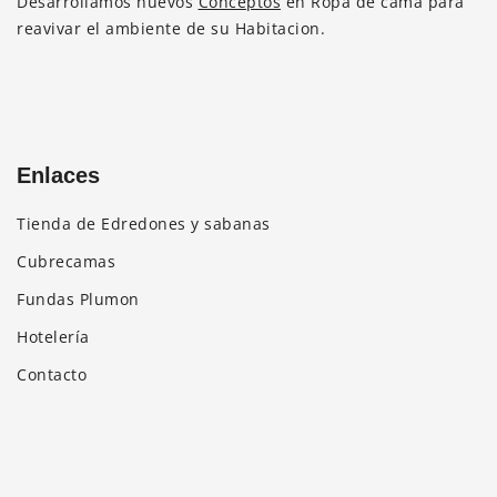
Desarrollamos nuevos
Conceptos
en Ropa de cama para
se
reavivar el ambiente de su Habitacion.
pueden
elegir
en
la
página
Enlaces
de
producto
Tienda de Edredones y sabanas
Cubrecamas
Fundas Plumon
Hotelería
Contacto