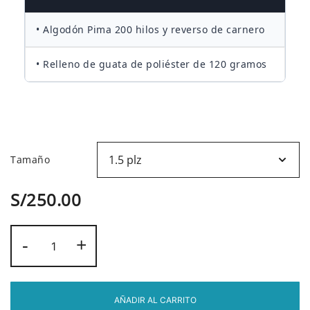
S/250.00
• Algodón Pima 200 hilos y reverso de carnero
hasta
• Relleno de guata de poliéster de 120 gramos
S/310.00
Tamaño
S/
250.00
Edredon
-
+
reverso
carnero
color
Almendra
AÑADIR AL CARRITO