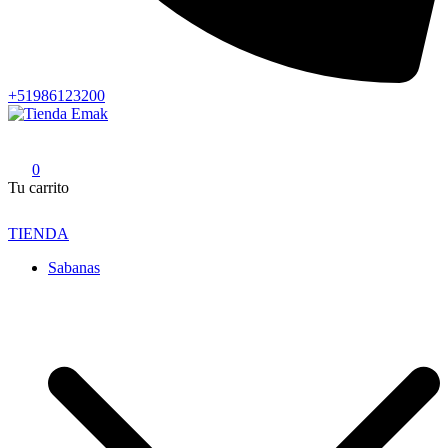
+51986123200
Tienda Emak
Edredones para el Hogar y Hotelería
0
Tu carrito
TIENDA
Sabanas