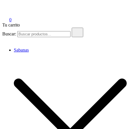
Tienda Emak
Edredones para el Hogar y Hotelería
0
Tu carrito
Buscar:
Sabanas