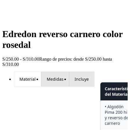
Edredon reverso carnero color
rosedal
S/
250.00
-
S/
310.00
Rango de precios: desde S/250.00 hasta
S/310.00
Material
Medidas
Incluye
Característi
del Material
• Algodón
Pima 200 hil
y reverso de
carnero