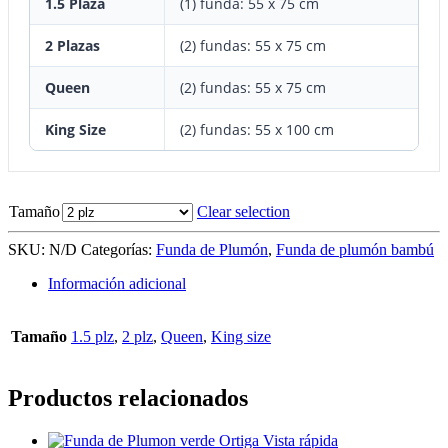
1.5 Plaza
(1) funda: 55 x 75 cm
2 Plazas
(2) fundas: 55 x 75 cm
Queen
(2) fundas: 55 x 75 cm
King Size
(2) fundas: 55 x 100 cm
Tamaño
Clear selection
SKU:
N/D
Categorías:
Funda de Plumón
,
Funda de plumón bambú
Información adicional
Tamaño
1.5 plz
,
2 plz
,
Queen
,
King size
Productos relacionados
Vista rápida