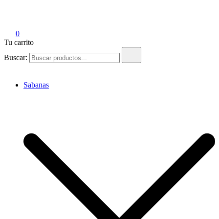
Tienda Emak
Edredones para el Hogar y Hotelería
0
Tu carrito
Buscar:
Sabanas