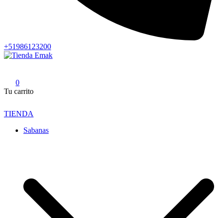
+51986123200
Tienda Emak
Edredones para el Hogar y Hotelería
0
Tu carrito
TIENDA
Sabanas