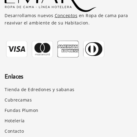
en
la
Desarrollamos nuevos
Conceptos
en Ropa de cama para
página
reavivar el ambiente de su Habitacion.
de
producto
Enlaces
Tienda de Edredones y sabanas
Cubrecamas
Fundas Plumon
Hotelería
Contacto