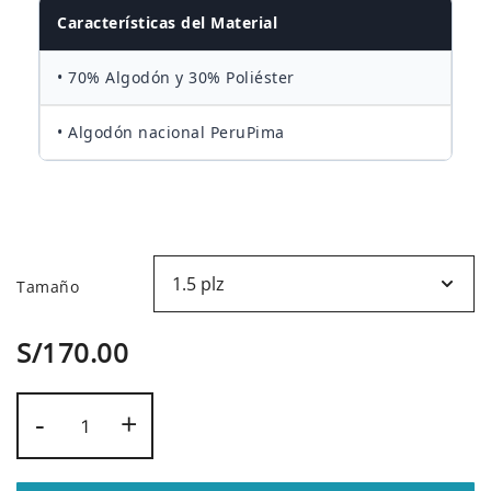
desde
Características del Material
S/170.00
• 70% Algodón y 30% Poliéster
hasta
• Algodón nacional PeruPima
S/250.00
Tamaño
S/
170.00
Sábanas
-
+
200
Hilos
|