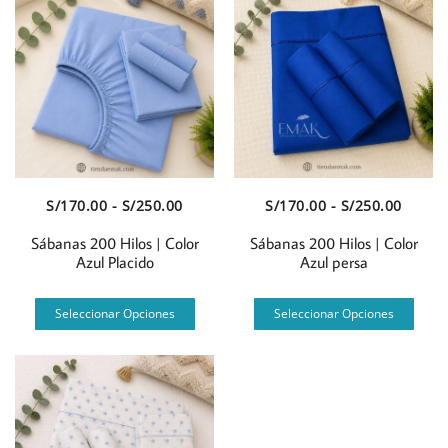
Vista Rápida
Vista Rápida
Rango
Rango
S/
170.00
-
S/
250.00
S/
170.00
-
S/
250.00
de
de
Sábanas 200 Hilos | Color
Sábanas 200 Hilos | Color
precios:
precio
Azul Placido
Azul persa
desde
desde
Este
Este
S/170.00
S/170.
Seleccionar Opciones
Seleccionar Opciones
producto
prod
hasta
hasta
tiene
tien
S/250.00
S/250.
múltiples
múlt
variantes.
varia
Las
Las
opciones
opci