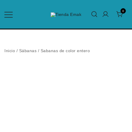
Saltar
al
0
contenido
Edredones para el Hogar y Hotelería
Tienda Emak
Inicio
/
Sábanas
/
Sabanas de color entero