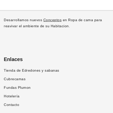
la
variantes.
página
Las
de
opciones
producto
Desarrollamos nuevos
Conceptos
en Ropa de cama para
se
reavivar el ambiente de su Habitacion.
pueden
elegir
en
la
página
Enlaces
de
producto
Tienda de Edredones y sabanas
Cubrecamas
Fundas Plumon
Hotelería
Contacto