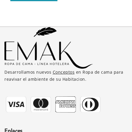
tiene
S/210.00
múltiples
variantes.
Las
opciones
se
pueden
elegir
en
la
Desarrollamos nuevos
Conceptos
en Ropa de cama para
página
reavivar el ambiente de su Habitacion.
de
producto
Enlaces