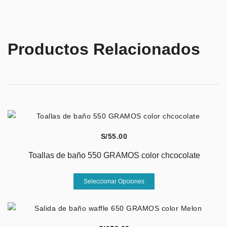
Productos Relacionados
Vista Rápida
S/
55.00
Toallas de baño 550 GRAMOS color chcocolate
Este
Seleccionar Opciones
producto
tiene
múltiples
variantes.
Vista Rápida