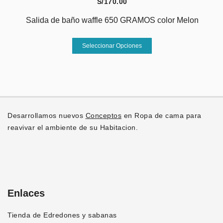
S/
170.00
Las
opciones
Salida de baño waffle 650 GRAMOS color Melon
se
Este
pueden
Seleccionar Opciones
producto
elegir
tiene
en
múltiples
la
variantes.
página
Las
de
opciones
producto
Desarrollamos nuevos
Conceptos
en Ropa de cama para
se
reavivar el ambiente de su Habitacion.
pueden
elegir
en
la
página
Enlaces
de
producto
Tienda de Edredones y sabanas