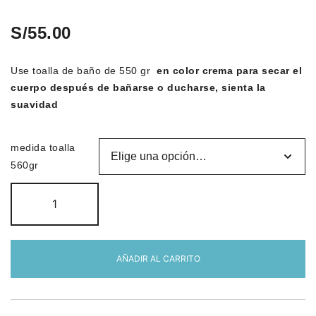
S/
55.00
Use toalla de baño de 550 gr
en color crema para secar el
cuerpo después de bañarse o ducharse, sienta la
suavidad
medida toalla
560gr
Toallas
de
baño
550
AÑADIR AL CARRITO
GRAMOS
color
crema
cantidad