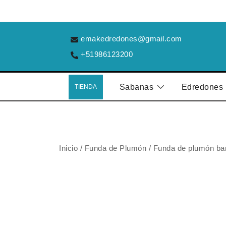
Saltar
al
contenido
emakedredones@gmail.com
+51986123200
Sabanas
Edredones
TIENDA
Inicio
/
Funda de Plumón
/
Funda de plumón b