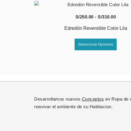
produc
Vista Rápida
Rango
S/
250.00
-
S/
310.00
de
Edredón Reversible Color Lila
precio
Este
desde
Seleccionar Opciones
produc
S/250.
tiene
hasta
múltipl
S/310.
variant
Las
opcion
se
Desarrollamos nuevos
Conceptos
en Ropa de 
puede
reavivar el ambiente de su Habitacion.
elegir
en
la
página