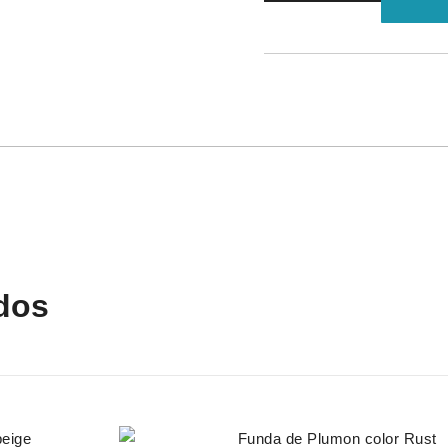
plumón
bambú
Color
beige
arena
cantidad
dos