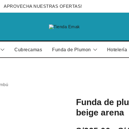
APROVECHA NUESTRAS OFERTAS!
Edredones para el Hogar y Hotelería
Tienda Emak
Cubrecamas
Funda de Plumon
Hotelería
ambú
Funda de pl
beige arena