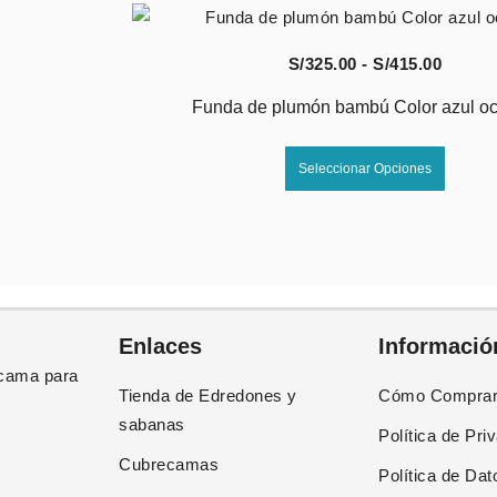
to
produc
Vista Rápida
Rango
S/
325.00
-
S/
415.00
de
Funda de plumón bambú Color azul o
s:
precio
Este
desde
Seleccionar Opciones
to
produc
00
S/325.
tiene
hasta
es
múltip
00
S/415.
es.
varian
Las
es
opcion
Enlaces
Informació
se
cama para
n
puede
Tienda de Edredones y
Cómo Compra
elegir
sabanas
Política de Pri
en
Cubrecamas
la
Política de Dat
página