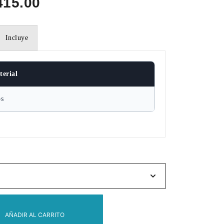
Rango
415.00
de
Incluye
precios:
desde
terial
S/325.00
os
hasta
S/415.00
AÑADIR AL CARRITO