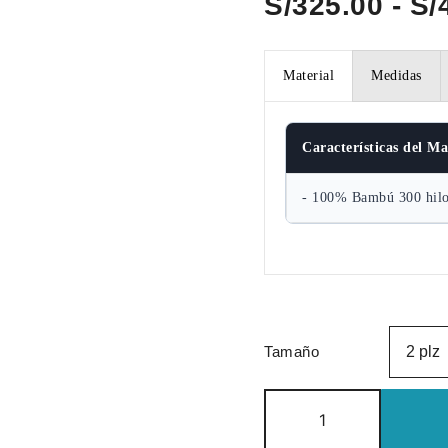
S/
325.00
-
S/
Material
Medidas
Características del Ma
- 100% Bambú 300 hil
Tamaño
Funda
de