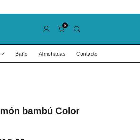
0
Baño
Almohadas
Contacto
umón bambú Color