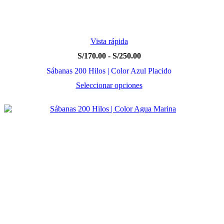
Vista rápida
Rango
S/
170.00
-
S/
250.00
de
Sábanas 200 Hilos | Color Azul Placido
precios:
desde
Seleccionar opciones
S/170.00
Este
hasta
producto
S/250.00
tiene
múltiples
variantes.
Las
opciones
se
pueden
elegir
en
la
página
de
producto