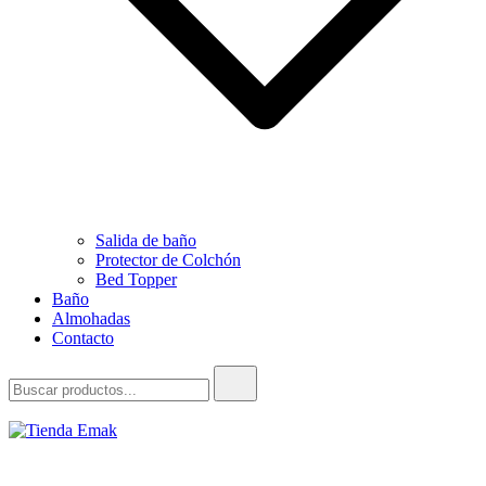
Salida de baño
Protector de Colchón
Bed Topper
Baño
Almohadas
Contacto
Buscar:
Tienda Emak
Edredones para el Hogar y Hotelería