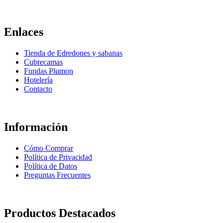
elegir
en
la
Enlaces
página
de
Tienda de Edredones y sabanas
producto
Cubrecamas
Fundas Plumon
Hotelería
Contacto
Información
Cómo Comprar
Política de Privacidad
Política de Datos
Preguntas Frecuentes
Productos Destacados