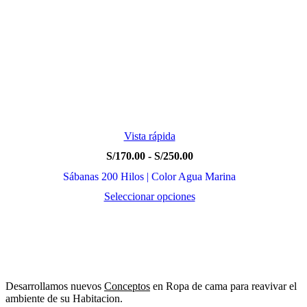
Vista rápida
Rango
S/
170.00
-
S/
250.00
de
Sábanas 200 Hilos | Color Agua Marina
precios:
desde
Seleccionar opciones
S/170.00
Este
hasta
producto
S/250.00
tiene
múltiples
variantes.
Las
opciones
Desarrollamos nuevos
Conceptos
en Ropa de cama para reavivar el
se
ambiente de su Habitacion.
pueden