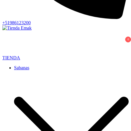
+51986123200
Tienda Emak
Edredones para el Hogar y Hotelería
0
TIENDA
Sabanas