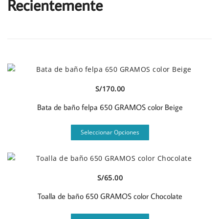
Recientemente
la
página
de
producto
Vista Rápida
S/
170.00
Bata de baño felpa 650 GRAMOS color Beige
Este
Seleccionar Opciones
producto
tiene
múltiples
variantes.
Vista Rápida
S/
65.00
Las
opciones
Toalla de baño 650 GRAMOS color Chocolate
se
Este
pueden