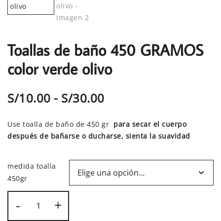
Toallas de baño 450 GRAMOS
color verde olivo
Rango
S/
10.00
-
S/
30.00
de
Use toalla de baño de 450 gr
para secar el cuerpo
precios:
después de bañarse o ducharse, sienta la suavidad
desde
medida toalla
S/10.00
450gr
Toallas
hasta
-
+
de
baño