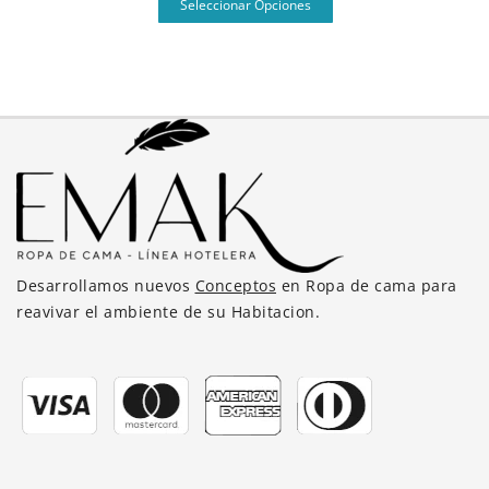
Seleccionar Opciones
producto
elegir
tiene
en
múltiples
la
variantes.
página
Las
de
opciones
producto
se
pueden
elegir
en
la
Desarrollamos nuevos
Conceptos
en Ropa de cama para
página
reavivar el ambiente de su Habitacion.
de
producto