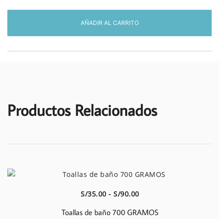
S/30.00
450
GRAMOS
AÑADIR AL CARRITO
color
verde
olivo
cantidad
Productos Relacionados
Vista Rápida
Rango
S/
35.00
-
S/
90.00
de
Toallas de baño 700 GRAMOS
precios: